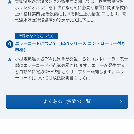
電気温水器貯湯タンクの衛生面に関しては、厚生労働省告
示：レジオネラ症を予防するために必要な措置に関する技術
上の指針第四 給湯設備における衛生上の措置 二により、電
気温水器は貯湯温度の設定が65℃以下に…
故障かな？と思ったら
エラーコードについて（ESNシリーズ-コントローラー付き
機種）
小型電気温水器ESNに異常が発生するとコントローラー表示
部にエラーコードが点滅表示され ます。エラーが発生する
と自動的に電源OFF状態となり、ブザー報知します。エラ
ーコードについては取扱説明書もしくは…
よくあるご質問の一覧