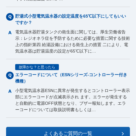
貯湯式小型電気温水器の設定温度を65℃以下にしてもいい
ですか？
電気温水器貯湯タンクの衛生面に関しては、厚生労働省告
示：レジオネラ症を予防するために必要な措置に関する技術
上の指針第四 給湯設備における衛生上の措置 二により、電
気温水器は貯湯温度の設定が65℃以下に…
故障かな？と思ったら
エラーコードについて（ESNシリーズ-コントローラー付き
機種）
小型電気温水器ESNに異常が発生するとコントローラー表示
部にエラーコードが点滅表示され ます。エラーが発生する
と自動的に電源OFF状態となり、ブザー報知します。エラ
ーコードについては取扱説明書もしくは…
よくあるご質問の一覧