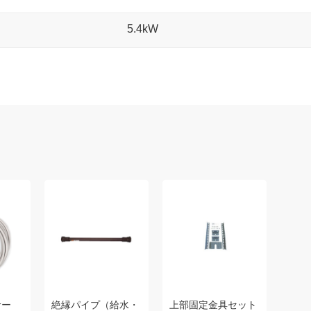
5.4kW
サー
絶縁パイプ（給水・
上部固定金具セット