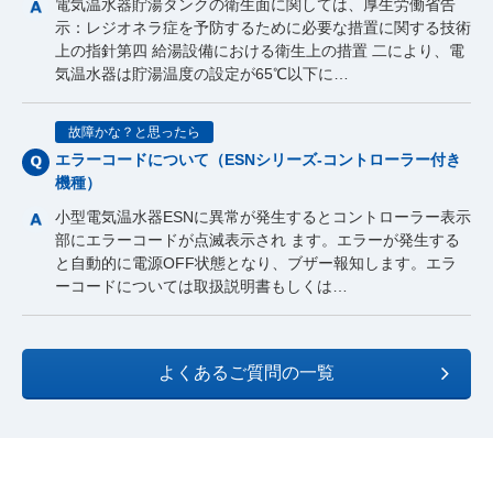
電気温水器貯湯タンクの衛生面に関しては、厚生労働省告
示：レジオネラ症を予防するために必要な措置に関する技術
上の指針第四 給湯設備における衛生上の措置 二により、電
気温水器は貯湯温度の設定が65℃以下に…
故障かな？と思ったら
エラーコードについて（ESNシリーズ-コントローラー付き
機種）
小型電気温水器ESNに異常が発生するとコントローラー表示
部にエラーコードが点滅表示され ます。エラーが発生する
と自動的に電源OFF状態となり、ブザー報知します。エラ
ーコードについては取扱説明書もしくは…
よくあるご質問の一覧