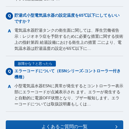
貯湯式小型電気温水器の設定温度を65℃以下にしてもいい
ですか？
電気温水器貯湯タンクの衛生面に関しては、厚生労働省告
示：レジオネラ症を予防するために必要な措置に関する技術
上の指針第四 給湯設備における衛生上の措置 二により、電
気温水器は貯湯温度の設定が65℃以下に…
故障かな？と思ったら
エラーコードについて（ESNシリーズ-コントローラー付き
機種）
小型電気温水器ESNに異常が発生するとコントローラー表示
部にエラーコードが点滅表示され ます。エラーが発生する
と自動的に電源OFF状態となり、ブザー報知します。エラ
ーコードについては取扱説明書もしくは…
よくあるご質問の一覧