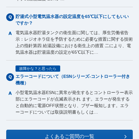
貯湯式小型電気温水器の設定温度を65℃以下にしてもいい
ですか？
電気温水器貯湯タンクの衛生面に関しては、厚生労働省告
示：レジオネラ症を予防するために必要な措置に関する技術
上の指針第四 給湯設備における衛生上の措置 二により、電
気温水器は貯湯温度の設定が65℃以下に…
故障かな？と思ったら
エラーコードについて（ESNシリーズ-コントローラー付き
機種）
小型電気温水器ESNに異常が発生するとコントローラー表示
部にエラーコードが点滅表示され ます。エラーが発生する
と自動的に電源OFF状態となり、ブザー報知します。エラ
ーコードについては取扱説明書もしくは…
よくあるご質問の一覧