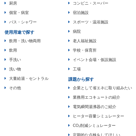
厨房
コンビニ・スーパー
個室・病室
宿泊施設
バス・シャワー
スポーツ・温浴施設
病院
使用用途で探す
飲用・洗い物両用
老人福祉施設
飲用
学校・保育所
手洗い
イベント会場・仮設施設
洗い物
工場
大量給湯・セントラル
課題から探す
その他
企業として省エネに取り組みたい
業務用エコキュートの紹介
電気瞬間湯沸器のご紹介
ヒーター容量シミュレーター
CO₂削減シミュレーター
定期的な点検をしてほしい