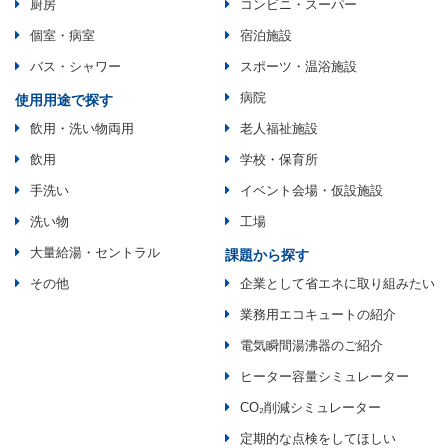
厨房
コンビニ・スーパー
個室・病室
宿泊施設
バス・シャワー
スポーツ・温浴施設
病院
使用用途で探す
飲用・洗い物両用
老人福祉施設
飲用
学校・保育所
手洗い
イベント会場・仮設施設
洗い物
工場
大量給湯・セントラル
課題から探す
その他
企業として省エネに取り組みたい
業務用エコキュートの紹介
電気瞬間湯沸器のご紹介
ヒーター容量シミュレーター
CO₂削減シミュレーター
定期的な点検をしてほしい