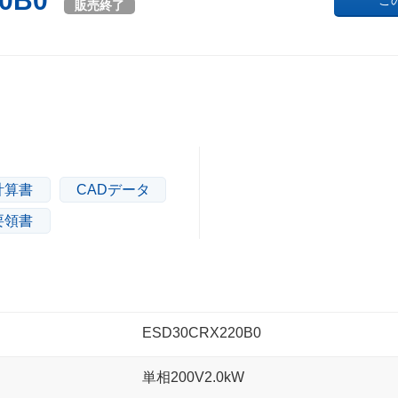
20B0
こ
販売終了
計算書
CADデータ
要領書
ESD30CRX220B0
単相200V2.0kW