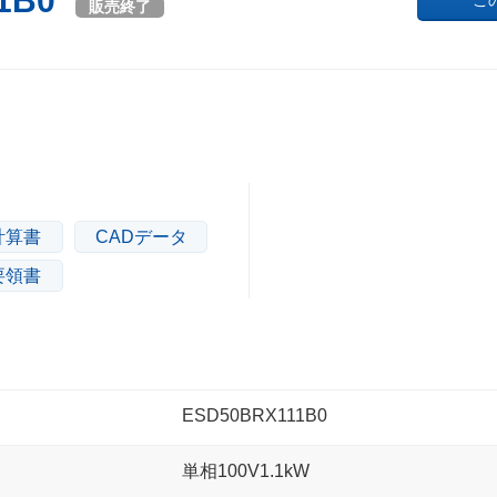
1B0
こ
販売終了
計算書
CADデータ
要領書
ESD50BRX111B0
単相100V1.1kW