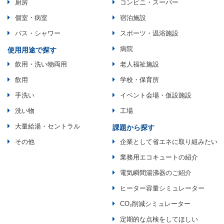
厨房
コンビニ・スーパー
個室・病室
宿泊施設
バス・シャワー
スポーツ・温浴施設
病院
使用用途で探す
飲用・洗い物両用
老人福祉施設
飲用
学校・保育所
手洗い
イベント会場・仮設施設
洗い物
工場
大量給湯・セントラル
課題から探す
その他
企業として省エネに取り組みたい
業務用エコキュートの紹介
電気瞬間湯沸器のご紹介
ヒーター容量シミュレーター
CO₂削減シミュレーター
定期的な点検をしてほしい