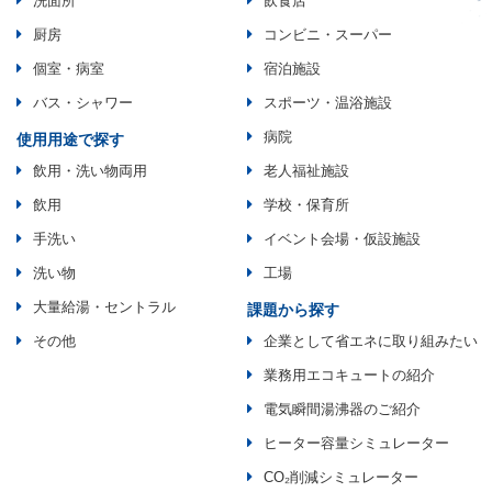
洗面所
飲食店
厨房
コンビニ・スーパー
個室・病室
宿泊施設
バス・シャワー
スポーツ・温浴施設
病院
使用用途で探す
飲用・洗い物両用
老人福祉施設
飲用
学校・保育所
手洗い
イベント会場・仮設施設
洗い物
工場
大量給湯・セントラル
課題から探す
その他
企業として省エネに取り組みたい
業務用エコキュートの紹介
電気瞬間湯沸器のご紹介
ヒーター容量シミュレーター
CO₂削減シミュレーター